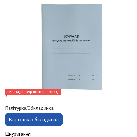
250 видів журналів на складі
Палітурка/Обкладинка
Картонна обкладинка
Шнурування