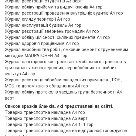
Журнал реєстрації студентів А3 верт
Журнал обліку прийому та видачі ключів А4 гор
Журнал реєстрації проведення внутрішніх аудитів А4 гор
Журнал огляду території А4 гор
Журнал експлуатації будівель А4 гор
Журнал реєстрації звернень громадян А4 гор
Журнал обліку цілісності скляних предметів А4 гор
Журнал здоров'я працівників А4 гор
Журнал виробництва робіт, ямковий ремонт струмененвим
методом MADPATCHER А4 гор
Журнал санітарного контролю автомобільного транспорту
при відвантаженні зернових, зернобобових та олійних
культур А4 гор
Журнал реєстрації обробки складських приміщень, РОБ,
МОБ та допоміжного обладнання А4 гор
Журнал обліку протоколів засідань групи безпечності А4
верт
Список зразків бланків, які представлені на сайті:
Товарно-транспортна накладна А4 гор
Товарно-транспортна накладна А5 верт
Товарно-транспортна накладна А4 1+1 гор
Товарно-транспортна накладна на відпуск нафтопродуктів