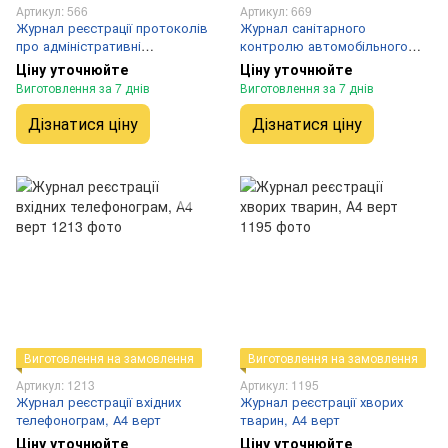
Артикул: 566
Артикул: 669
Журнал реєстрації протоколів
Журнал санітарного
про адміністративні
контролю автомобільного
правопорушення
транспорту при відвантаженні
Ціну уточнюйте
Ціну уточнюйте
зернових, зернобобових та
Виготовлення за 7 днів
Виготовлення за 7 днів
олійних культур А4 гор
Дізнатися ціну
Дізнатися ціну
Виготовлення на замовлення
Виготовлення на замовлення
Артикул: 1213
Артикул: 1195
Журнал реєстрації вхідних
Журнал реєстрації хворих
телефонограм, А4 верт
тварин, А4 верт
Ціну уточнюйте
Ціну уточнюйте