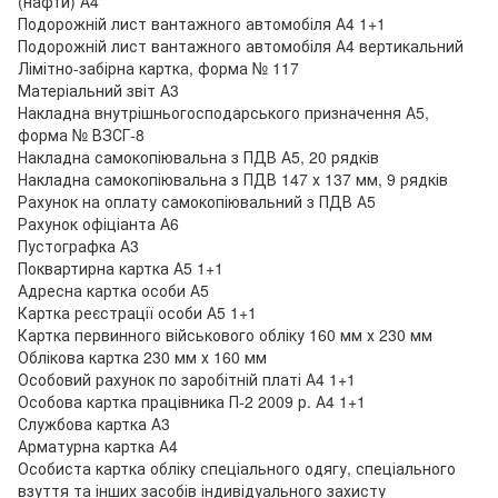
(нафти) А4
Подорожній лист вантажного автомобіля А4 1+1
Подорожній лист вантажного автомобіля А4 вертикальний
Лімітно-забірна картка, форма № 117
Матеріальний звіт А3
Накладна внутрішньогосподарського призначення А5,
форма № ВЗСГ-8
Накладна самокопіювальна з ПДВ А5, 20 рядків
Накладна самокопіювальна з ПДВ 147 х 137 мм, 9 рядків
Рахунок на оплату самокопіювальний з ПДВ А5
Рахунок офіціанта А6
Пустографка А3
Поквартирна картка А5 1+1
Адресна картка особи А5
Картка реєстрації особи А5 1+1
Картка первинного військового обліку 160 мм х 230 мм
Облікова картка 230 мм х 160 мм
Особовий рахунок по заробітній платі А4 1+1
Особова картка працівника П-2 2009 р. А4 1+1
Службова картка А3
Арматурна картка А4
Особиста картка обліку спеціального одягу, спеціального
взуття та інших засобів індивідуального захисту