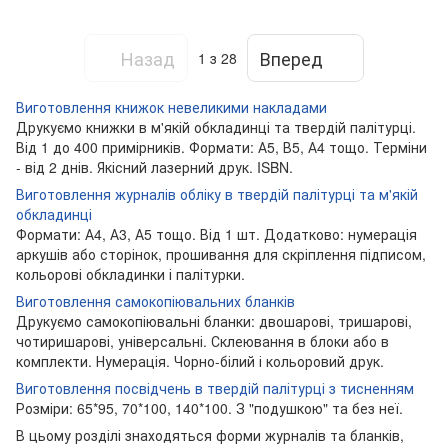
Назад
Вперед
1
з 28
Виготовлення книжок невеликими накладами
Друкуємо книжки в м'якій обкладинці та твердій палітурці.
Від 1 до 400 примірників. Формати: А5, В5, А4 тощо. Терміни
- від 2 днів. Якісний лазерний друк. ISBN.
Виготовлення журналів обліку в твердій палітурці та м'якій
обкладинці
Формати: А4, А3, А5 тощо. Від 1 шт. Додатково: нумерація
аркушів або сторінок, прошивання для скріплення підписом,
кольорові обкладинки і палітурки.
Виготовлення самокопіювальних бланків
Друкуємо самокопіювальні бланки: двошарові, тришарові,
чотиришарові, універсальні. Склеювання в блоки або в
комплекти. Нумерація. Чорно-білий і кольоровий друк.
Виготовлення посвідчень в твердій палітурці з тисненням
Розміри: 65*95, 70*100, 140*100. З "подушкою" та без неї.
В цьому розділі знаходяться форми журналів та бланків,