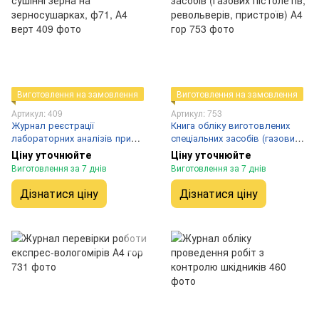
Виготовлення на замовлення
Виготовлення на замовлення
Артикул: 409
Артикул: 753
Журнал реєстрації
Книга обліку виготовлених
лабораторних аналізів при
спеціальних засобів (газових
сушінні зерна на
пістолетів, револьверів,
Ціну уточнюйте
Ціну уточнюйте
зерносушарках, ф71, А4 верт
пристроїв) А4 гор
Виготовлення за 7 днів
Виготовлення за 7 днів
Дізнатися ціну
Дізнатися ціну