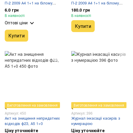
П-2 2009 А4 1+1 на білому
П-2 2009 А4 1+1 на білому
картоні 0,3 мм 250 г, ПП2
картоні 0,3 мм 250 г, 50 шт
6.0 грн
180.0 грн
В наявності
В наявності
Оптові ціни
Купити
Купити
Виготовлення на замовлення
Виготовлення на замовлення
Артикул: 450
Артикул: 396
Акт на знищення непридатних
Журнал інкасації касирів з
відходів ф23, А5 1+0
нумерацією
Ціну уточнюйте
Ціну уточнюйте