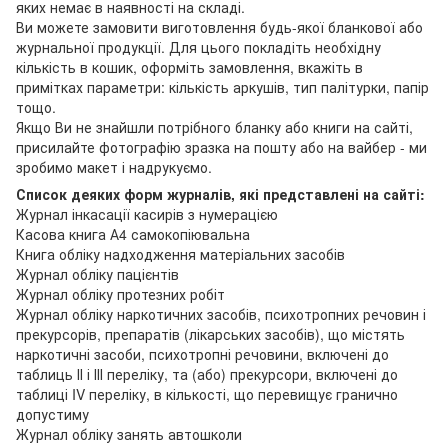
яких немає в наявності на складі.
Ви можете замовити виготовлення будь-якої бланкової або
журнальної продукції. Для цього покладіть необхідну
кількість в кошик, оформіть замовлення, вкажіть в
примітках параметри: кількість аркушів, тип палітурки, папір
тощо.
Якщо Ви не знайшли потрібного бланку або книги на сайті,
присилайте фотографію зразка на пошту або на вайбер - ми
зробимо макет і надрукуємо.
Список деяких форм журналів, які представлені на сайті:
Журнал інкасації касирів з нумерацією
Касова книга А4 самокопіювальна
Книга обліку надходження матеріальних засобів
Журнал обліку пацієнтів
Журнал обліку протезних робіт
Журнал обліку наркотичних засобів, психотропних речовин і
прекурсорів, препаратів (лікарських засобів), що містять
наркотичні засоби, психотропні речовини, включені до
таблиць ІІ і ІІІ переліку, та (або) прекурсори, включені до
таблиці IV переліку, в кількості, що перевищує гранично
допустиму
Журнал обліку занять автошколи