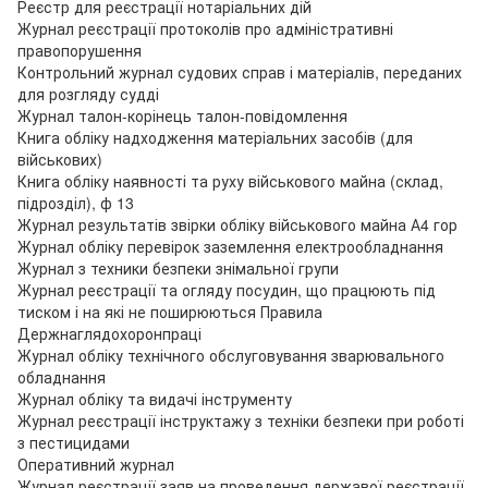
Реєстр для реєстрації нотаріальних дій
Журнал реєстрації протоколів про адміністративні
правопорушення
Контрольний журнал судових справ і матеріалів, переданих
для розгляду судді
Журнал талон-корінець талон-повідомлення
Книга обліку надходження матеріальних засобів (для
військових)
Книга обліку наявності та руху військового майна (склад,
підрозділ), ф 13
Журнал результатів звірки обліку військового майна А4 гор
Журнал обліку перевірок заземлення електрообладнання
Журнал з техники безпеки знімальної групи
Журнал реєстрації та огляду посудин, що працюють під
тиском і на які не поширюються Правила
Держнаглядохоронпраці
Журнал обліку технічного обслуговування зварювального
обладнання
Журнал обліку та видачі інструменту
Журнал реєстрації інструктажу з техніки безпеки при роботі
з пестицидами
Оперативний журнал
Журнал реєстрації заяв на проведення державої реєстрації