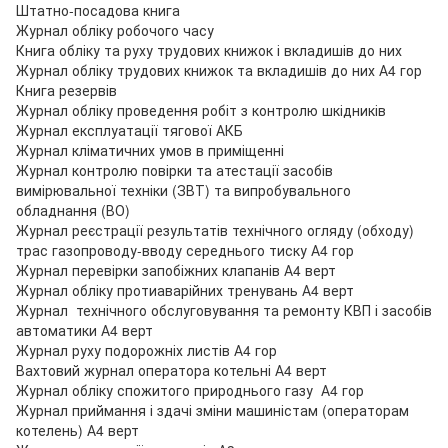
Штатно-посадова книга
Журнал обліку робочого часу
Книга обліку та руху трудових книжок і вкладишів до них
Журнал обліку трудових книжок та вкладишів до них А4 гор
Книга резервів
Журнал обліку проведення робіт з контролю шкідників
Журнал експлуатації тягової АКБ
Журнал кліматичних умов в приміщенні
Журнал контролю повірки та атестації засобів
вимірювальної техніки (ЗВТ) та випробувального
обладнання (ВО)
Журнал реєстрації результатів технічного огляду (обходу)
трас газопроводу-вводу середнього тиску А4 гор
Журнал перевірки запобіжних клапанів А4 верт
Журнал обліку протиаварійних тренувань А4 верт
Журнал технічного обслуговування та ремонту КВП і засобів
автоматики А4 верт
Журнал руху подорожніх листів А4 гор
Вахтовий журнал оператора котельні А4 верт
Журнал обліку спожитого природнього газу А4 гор
Журнал приймання і здачі зміни машиністам (операторам
котелень) А4 верт