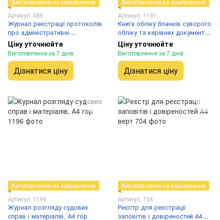
Виготовлення на замовлення
Виготовлення на замовлення
Артикул: 566
Артикул: 1191
Журнал реєстрації протоколів
Книга обліку бланків суворого
про адміністративні
обліку та керівних документів
правопорушення
фінансової служби, А4 гор
Ціну уточнюйте
Ціну уточнюйте
Виготовлення за 7 днів
Виготовлення за 7 днів
Дізнатися ціну
Дізнатися ціну
Виготовлення на замовлення
Виготовлення на замовлення
Артикул: 1196
Артикул: 704
Журнал розгляду судових
Реєстр для реєстрації
справ і матеріалів, А4 гор
заповітів і довіреностей А4