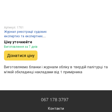
Артикул: 1761
Журнал реєстрації судових
експертиз та експертних
досліджень
Ціну уточнюйте
Виготовлення за 7 днів
Дізнатися ціну
Виготовляємо бланки і журнали обліку в твердій палітурці та
м'якій обкладинці накладами від 1 примірника
067 178 3797
Контакти