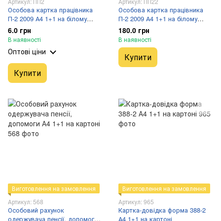
Артикул: ПП2
Артикул: ПП22
Особова картка працівника
Особова картка працівника
П-2 2009 А4 1+1 на білому
П-2 2009 А4 1+1 на білому
картоні 0,3 мм 250 г, ПП2
картоні 0,3 мм 250 г, 50 шт
6.0 грн
180.0 грн
В наявності
В наявності
Оптові ціни
Купити
Купити
Виготовлення на замовлення
Виготовлення на замовлення
Артикул: 568
Артикул: 965
Особовий рахунок
Картка-довідка форма 388-2
одержувача пенсії, допомоги
А4 1+1 на картоні