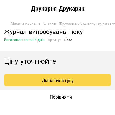
Друкарня Друкарик
Макети журналів і бланків
Журнали по будівництву на за
Журнал випробувань піску
Виготовлення за 7 днів
Артикул:
1292
Ціну уточнюйте
Дізнатися ціну
Порівняти