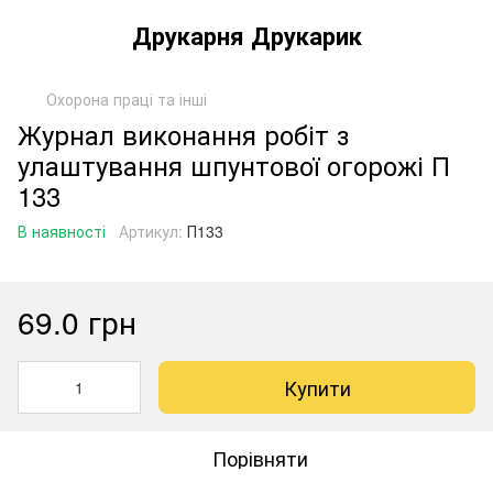
Друкарня Друкарик
Охорона праці та інші
Журнал виконання робіт з
улаштування шпунтової огорожі П
133
В наявності
Артикул:
П133
69.0 грн
Купити
Порівняти