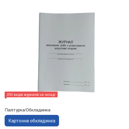
250 видів журналів на складі
Палітурка/Обкладинка
Картонна обкладинка