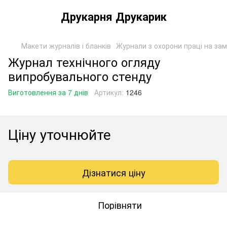
Друкарня Друкарик
Макети журналів і бланків
Журнали з охорони праці на за
Журнал технічного огляду
випробувального стенду
Виготовлення за 7 днів
Артикул:
1246
Ціну уточнюйте
Дізнатися ціну
Порівняти