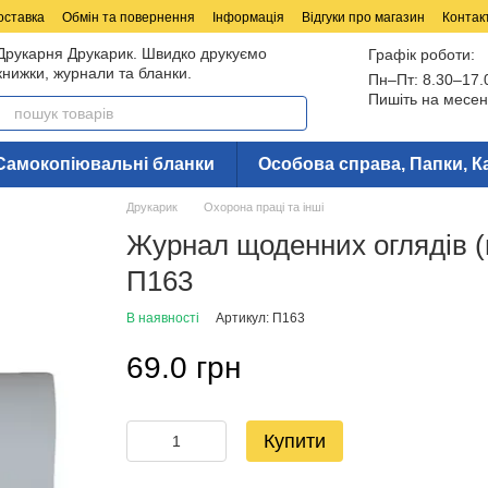
оставка
Обмін та повернення
Інформація
Відгуки про магазин
Контак
Друкарня Друкарик. Швидко друкуємо
Графік роботи:
книжки, журнали та бланки.
Пн–Пт: 8.30–17.
Пишіть на месен
Самокопіювальні бланки
Особова справа, Папки, К
Друкарик
Охорона праці та інші
Журнал щоденних оглядів (
П163
В наявності
Артикул: П163
69.0 грн
Купити