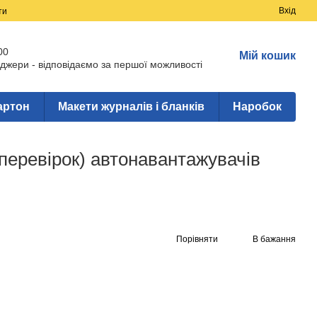
Вхід
ти
00
Мій кошик
джери - відповідаємо за першої можливості
артон
Макети журналів і бланків
Наробок
перевірок) автонавантажувачів
Порівняти
В бажання