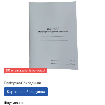
250 видів журналів на складі
Палітурка/Обкладинка
Картонна обкладинка
Шнурування