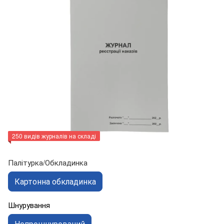
250 видів журналів на складі
Палітурка/Обкладинка
Картонна обкладинка
Шнурування
Непрошнурований