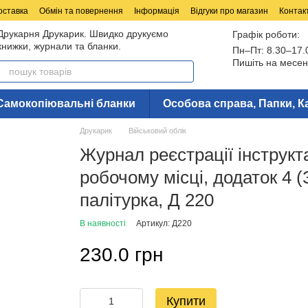
оставка
Обмін та повернення
Інформація
Відгуки про магазин
Контак
Друкарня Друкарик. Швидко друкуємо
Графік роботи:
книжки, журнали та бланки.
Пн–Пт: 8.30–17.
Пишіть на месен
Самокопіювальні бланки
Особова справа, Папки, К
Друкарик
Військовий облік
Журнал реєстрації інструкт
робочому місці, додаток 4 (
палітурка, Д 220
В наявності
Артикул: Д220
230.0 грн
Купити