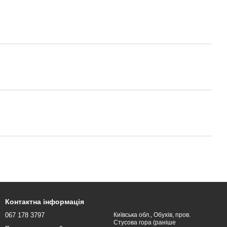
Контактна інформація
067 178 3797
Київська обл., Обухів, пров.
Стусова гора (раніше