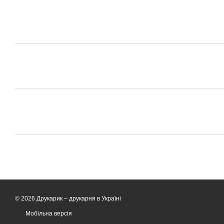
© 2026 Друкарик –
друкарня в Україні
Мобільна версія