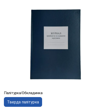
Палітурка/Обкладинка
Тверда палітурка