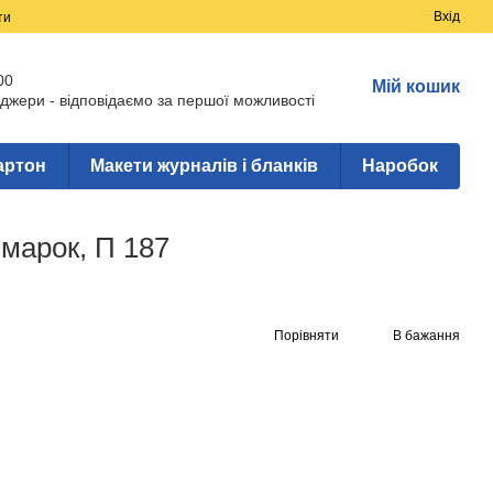
Вхід
ти
00
Мій кошик
джери - відповідаємо за першої можливості
артон
Макети журналів і бланків
Наробок
-марок, П 187
Порівняти
В бажання