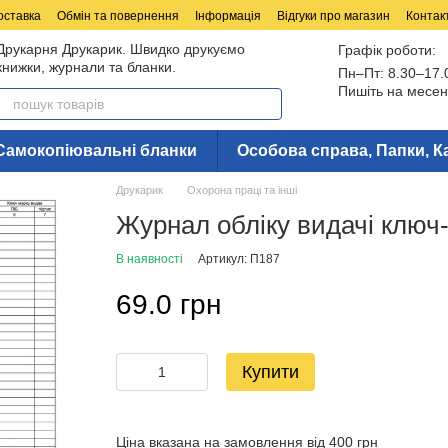
оставка
Обмін та повернення
Інформація
Відгуки про магазин
Контак
Друкарня Друкарик. Швидко друкуємо
Графік роботи:
книжки, журнали та бланки.
Пн–Пт: 8.30–17.
Пишіть на месен
Самокопіювальні бланки
Особова справа, Папки, К
Друкарик
Охорона праці та інші
Журнал обліку видачі ключ
В наявності
Артикул: П187
69.0 грн
Купити
Ціна вказана на замовлення від 400 грн