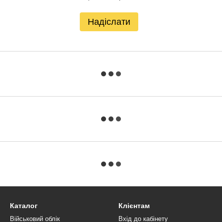
Надіслати
Каталог
Клієнтам
Військовий облік
Вхід до кабінету