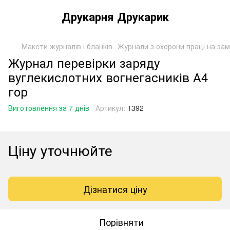
Друкарня Друкарик
Макети журналів і бланків
Журнали з охорони праці на за
Журнал перевірки заряду
вуглекислотних вогнегасників А4
гор
Виготовлення за 7 днів
Артикул:
1392
Ціну уточнюйте
Дізнатися ціну
Порівняти