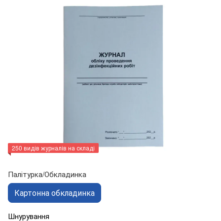
250 видів журналів на складі
Палітурка/Обкладинка
Картонна обкладинка
Шнурування