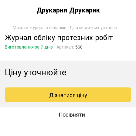
Друкарня Друкарик
Макети журналів і бланків
Для медичних установ
Журнал обліку протезних робіт
Виготовлення за 7 днів
Артикул:
560
Ціну уточнюйте
Дізнатися ціну
Порівняти