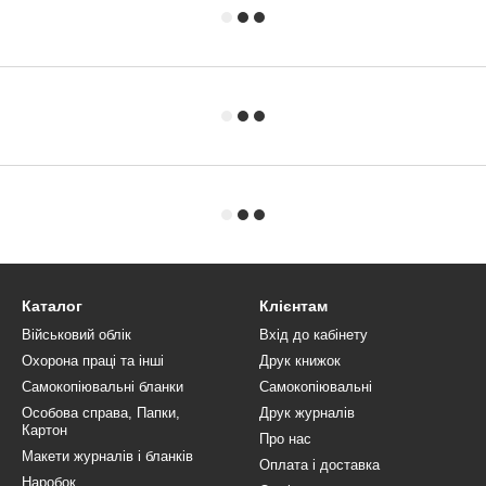
Каталог
Клієнтам
Військовий облік
Вхід до кабінету
Охорона праці та інші
Друк книжок
Самокопіювальні бланки
Самокопіювальні
Особова справа, Папки,
Друк журналів
Картон
Про нас
Макети журналів і бланків
Оплата і доставка
Наробок