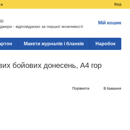
Вхід
ти
00
Мій кошик
джери - відповідаємо за першої можливості
артон
Макети журналів і бланків
Наробок
вих бойових донесень, А4 гор
Порівняти
В бажання