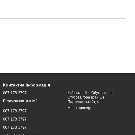
Контактна інформація
067 178 3797
Київська обл., Обухів, пров.
Стусова гора (раніше
Передзвонити вам?
Партизанський), 4
Мапа проїзду
067 178 3797
067 178 3797
067 178 3797