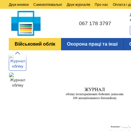
Перейти до основного контенту
Друк книжок
Самокопіювальні
Друк журналів
Про нас
Оплата і д
067 178 3797
Військовий облік
Охорона праці та інші