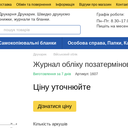
оставка
Обмін та повернення
Інформація
Відгуки про магазин
Контак
Друкарня Друкарик. Швидко друкуємо
Графік роботи:
книжки, журнали та бланки.
Пн–Пт: 8.30–17.
Пишіть на месен
Самокопіювальні бланки
Особова справа, Папки, К
Друкарик
Військовий облік
Журнал обліку позатерміно
Виготовлення за 7 днів
Артикул: 1607
Ціну уточнюйте
Дізнатися ціну
Кількість аркушів