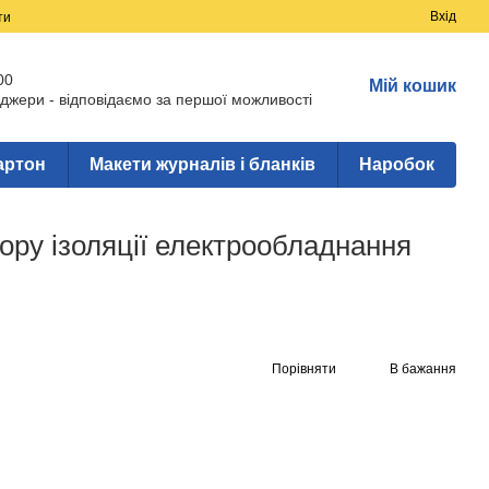
Вхід
ти
00
Мій кошик
джери - відповідаємо за першої можливості
артон
Макети журналів і бланків
Наробок
ору ізоляції електрообладнання
Порівняти
В бажання