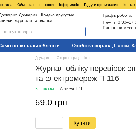
оставка
Обмін та повернення
Інформація
Відгуки про магазин
Контак
Друкарня Друкарик. Швидко друкуємо
Графік роботи:
книжки, журнали та бланки.
Пн–Пт: 8.30–17.
Пишіть на месен
Самокопіювальні бланки
Особова справа, Папки, К
Друкарик
Охорона праці та інші
Журнал обліку перевірок оп
та електромереж П 116
В наявності
Артикул: П116
69.0 грн
Купити