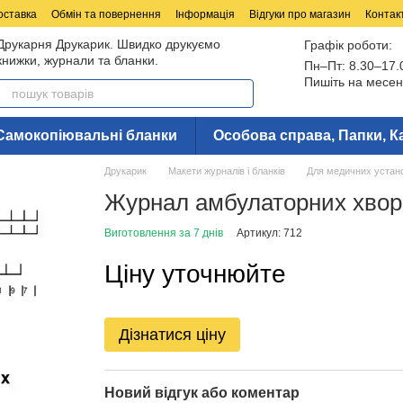
оставка
Обмін та повернення
Інформація
Відгуки про магазин
Контак
Друкарня Друкарик. Швидко друкуємо
Графік роботи:
книжки, журнали та бланки.
Пн–Пт: 8.30–17.
Пишіть на месен
Самокопіювальні бланки
Особова справа, Папки, К
Друкарик
Макети журналів і бланків
Для медичних устан
Журнал амбулаторних хвори
Виготовлення за 7 днів
Артикул: 712
Ціну уточнюйте
Дізнатися ціну
Новий відгук або коментар