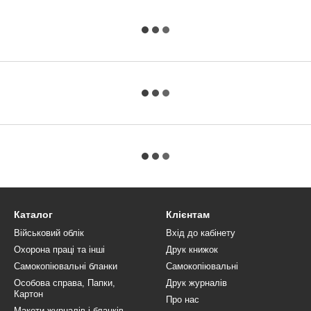
Каталог
Клієнтам
Військовий облік
Вхід до кабінету
Охорона праці та інші
Друк книжок
Самокопіювальні бланки
Самокопіювальні
Особова справа, Папки,
Друк журналів
Картон
Про нас
Макети журналів і бланків