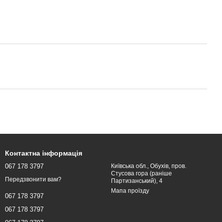
Контактна інформація
067 178 3797
Київська обл., Обухів, пров.
Стусова гора (раніше
Передзвонити вам?
Партизанський), 4
Мапа проїзду
067 178 3797
067 178 3797