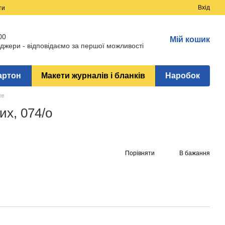
Вхід
ти
00
Мій кошик
джери - відповідаємо за першої можливості
артон
Макети журналів і бланків
Наробок
ов
х, 074/о
Порівняти
В бажання