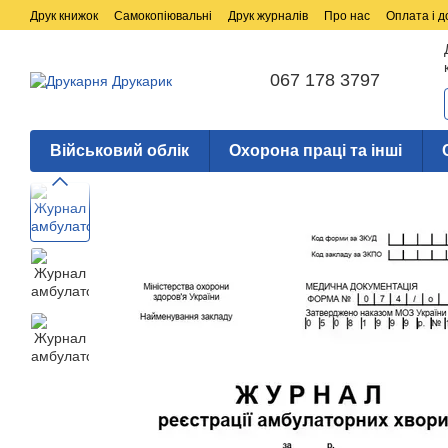
Перейти до основного контенту
Друк книжок
Самокопіювальні
Друк журналів
Про нас
Оплата і д
067 178 3797
Військовий облік
Охорона праці та інші