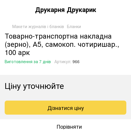
Друкарня Друкарик
Макети журналів і бланків
Бланки
Товарно-транспортна накладна
(зерно), А5, самокоп. чотиришар.,
100 арк
Виготовлення за 7 днів
Артикул:
966
Ціну уточнюйте
Дізнатися ціну
Порівняти