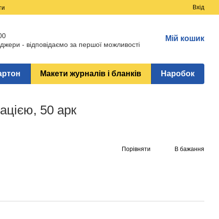
Вхід
ти
00
Мій кошик
джери - відповідаємо за першої можливості
артон
Макети журналів і бланків
Наробок
ацією, 50 арк
Порівняти
В бажання