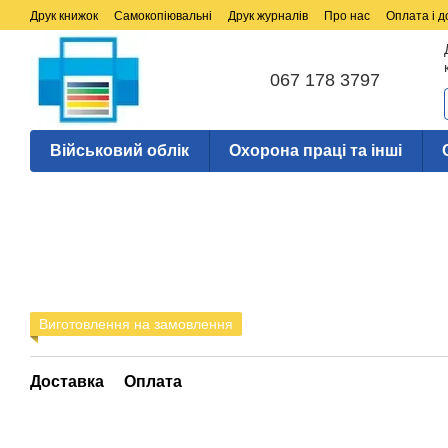
Перейти до основного контенту
Друк книжок
Самокопіювальні
Друк журналів
Про нас
Оплата і д
067 178 3797
Військовий облік
Охорона праці та інші
Виготовлення на замовлення
Доставка
Оплата