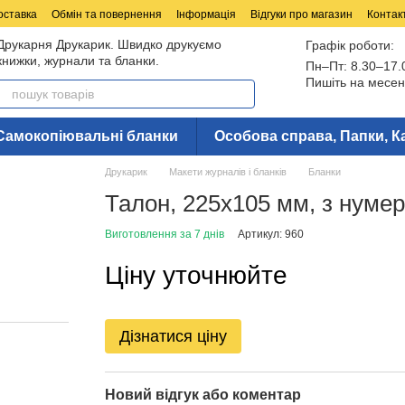
оставка
Обмін та повернення
Інформація
Відгуки про магазин
Контак
Друкарня Друкарик. Швидко друкуємо
Графік роботи:
книжки, журнали та бланки.
Пн–Пт: 8.30–17.
Пишіть на месен
Самокопіювальні бланки
Особова справа, Папки, К
Друкарик
Макети журналів і бланків
Бланки
Талон, 225х105 мм, з нумер
Виготовлення за 7 днів
Артикул: 960
Ціну уточнюйте
Дізнатися ціну
Новий відгук або коментар