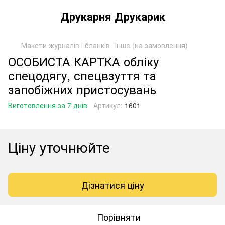
Друкарня Друкарик
Макети журналів і бланків
Інше (на замовлення)
ОСОБИСТА КАРТКА обліку
спецодягу, спецвзуття та
запобіжних пристосувань
Виготовлення за 7 днів
Артикул:
1601
Ціну уточнюйте
Дізнатися ціну
Порівняти