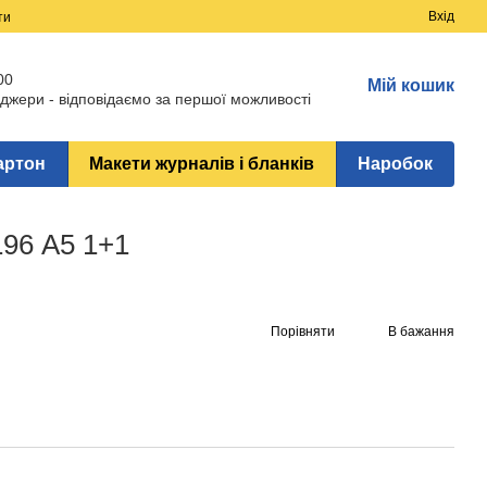
Вхід
ти
00
Мій кошик
джери - відповідаємо за першої можливості
артон
Макети журналів і бланків
Наробок
96 А5 1+1
Порівняти
В бажання