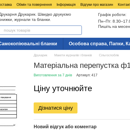
оставка
Обмін та повернення
Інформація
Відгуки про магазин
Контак
Друкарня Друкарик. Швидко друкуємо
Графік роботи:
книжки, журнали та бланки.
Пн–Пт: 8.30–17.
Пишіть на месен
Самокопіювальні бланки
Особова справа, Папки, К
Друкарик
Макети журналів і бланків
Сільгоспоблік
Матеріальна перепустка ф1
Виготовлення за 7 днів
Артикул: 417
Ціну уточнюйте
Дізнатися ціну
Новий відгук або коментар