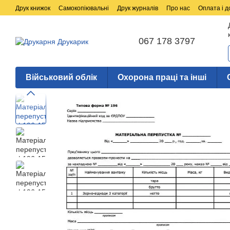
Перейти до основного контенту
Друк книжок
Самокопіювальні
Друк журналів
Про нас
Оплата і д
067 178 3797
Військовий облік
Охорона праці та інші