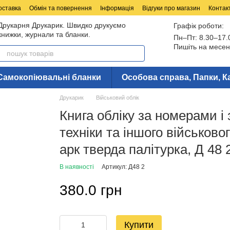
оставка
Обмін та повернення
Інформація
Відгуки про магазин
Контак
Друкарня Друкарик. Швидко друкуємо
Графік роботи:
книжки, журнали та бланки.
Пн–Пт: 8.30–17.
Пишіть на месен
Самокопіювальні бланки
Особова справа, Папки, К
Друкарик
Військовий облік
Книга обліку за номерами і 
техніки та іншого військово
арк тверда палітурка, Д 48 
В наявності
Артикул: Д48 2
380.0 грн
Купити