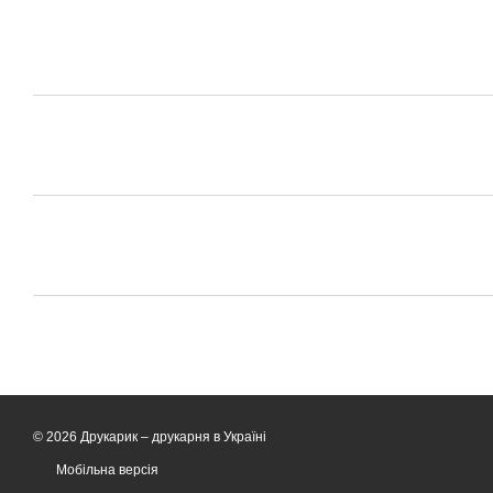
© 2026 Друкарик –
друкарня в Україні
Мобільна версія