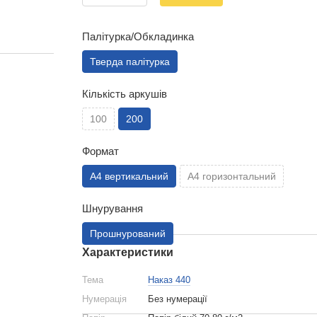
Палітурка/Обкладинка
Тверда палітурка
Кількість аркушів
100
200
Формат
А4 вертикальний
А4 горизонтальний
Шнурування
Прошнурований
Характеристики
Тема
Наказ 440
Нумерація
Без нумерації