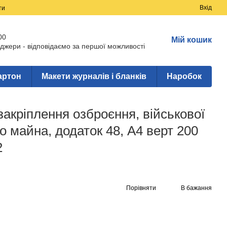
Вхід
ти
00
Мій кошик
джери - відповідаємо за першої можливості
артон
Макети журналів і бланків
Наробок
закріплення озброєння, військової
го майна, додаток 48, А4 верт 200
2
Порівняти
В бажання