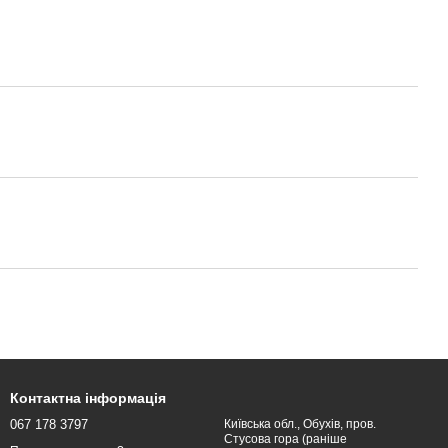
Контактна інформація
067 178 3797
Київська обл., Обухів, пров.
Стусова гора (раніше