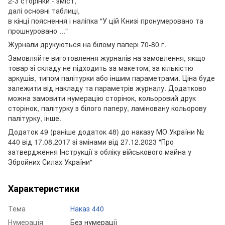
2-3 сторінки - зміст,
далі основні таблиці,
в кінці пояснення і наліпка "У цій Книзі пронумеровано та
прошнуровано ..."
Журнали друкуються на білому папері 70-80 г.
Замовляйте виготовлення журналів на замовлення, якщо
товар зі складу не підходить за макетом, за кількістю
аркушів, типом палітурки або іншим параметрами. Ціна буде
залежити від накладу та параметрів журналу. Додатково
можна замовити нумерацію сторінок, кольоровий друк
сторінок, палітурку з білого паперу, ламіновану кольорову
палітурку, інше.
Додаток 49 (раніше додаток 48) до наказу МО України №
440 від 17.08.2017 зі змінами від 27.12.2023 "Про
затвердження Інструкції з обліку військового майна у
Збройних Силах України"
Характеристики
Тема
Наказ 440
Нумерація
Без нумерації