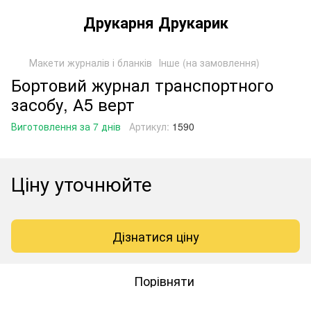
Друкарня Друкарик
Макети журналів і бланків
Інше (на замовлення)
Бортовий журнал транспортного
засобу, А5 верт
Виготовлення за 7 днів
Артикул:
1590
Ціну уточнюйте
Дізнатися ціну
Порівняти