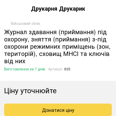
Друкарня Друкарик
Військовий облік
Журнал здавання (приймання) під
охорону, зняття (приймання) з-під
охорони режимних приміщень (зон,
територій), сховищ МНСІ та ключів
від них
Виготовлення за 7 днів
Артикул:
835
Ціну уточнюйте
Дізнатися ціну