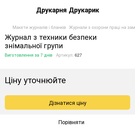
Друкарня Друкарик
Макети журналів і бланків
Журнали з охорони праці на за
Журнал з техники безпеки
знімальної групи
Виготовлення за 7 днів
Артикул:
627
Ціну уточнюйте
Дізнатися ціну
Порівняти