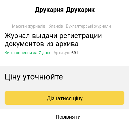
Друкарня Друкарик
Макети журналів і бланків
Бухгалтерські журнали
Журнал выдачи регистрации
документов из архива
Виготовлення за 7 днів
Артикул:
691
Ціну уточнюйте
Дізнатися ціну
Порівняти