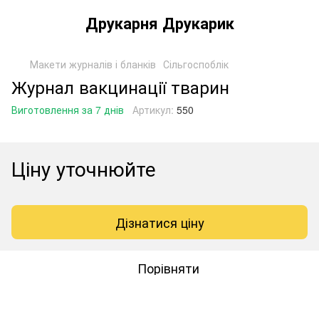
Друкарня Друкарик
Макети журналів і бланків
Сільгоспоблік
Журнал вакцинації тварин
Виготовлення за 7 днів
Артикул:
550
Ціну уточнюйте
Дізнатися ціну
Порівняти