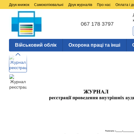
Перейти до основного контенту
Друк книжок
Самокопіювальні
Друк журналів
Про нас
Оплата і д
067 178 3797
Військовий облік
Охорона праці та інші