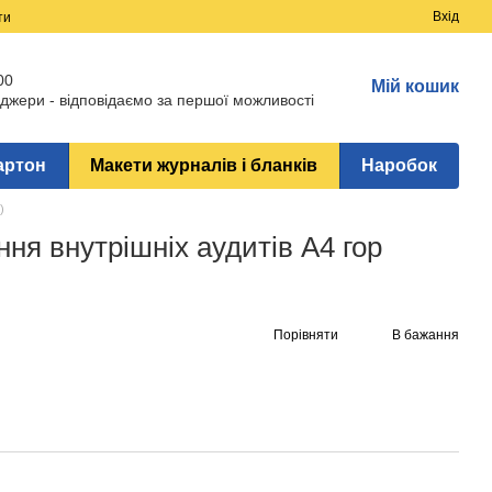
Вхід
ти
00
Мій кошик
джери - відповідаємо за першої можливості
артон
Макети журналів і бланків
Наробок
)
ня внутрішніх аудитів А4 гор
Порівняти
В бажання