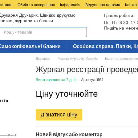
оставка
Обмін та повернення
Інформація
Відгуки про магазин
Контак
Друкарня Друкарик. Швидко друкуємо
Графік роботи:
книжки, журнали та бланки.
Пн–Пт: 8.30–17.
Пишіть на месен
Самокопіювальні бланки
Особова справа, Папки, К
Друкарик
Макети журналів і бланків
Інше (на замовлення
Журнал реєстрації проведен
Виготовлення за 7 днів
Артикул: 664
Ціну уточнюйте
Дізнатися ціну
Новий відгук або коментар