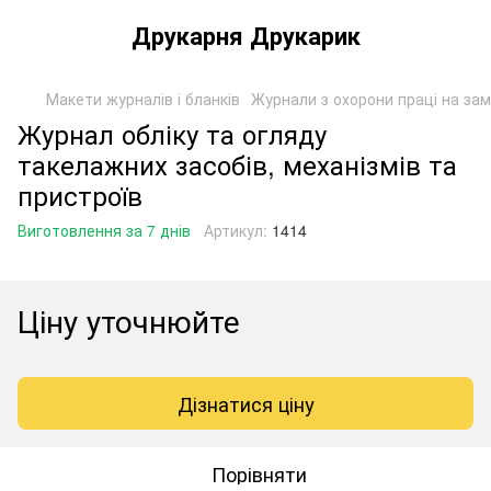
Друкарня Друкарик
Макети журналів і бланків
Журнали з охорони праці на за
Журнал обліку та огляду
такелажних засобів, механізмів та
пристроїв
Виготовлення за 7 днів
Артикул:
1414
Ціну уточнюйте
Дізнатися ціну
Порівняти