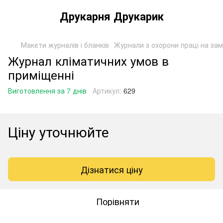
Друкарня Друкарик
Макети журналів і бланків
Журнали з охорони праці на за
Журнал кліматичних умов в
приміщенні
Виготовлення за 7 днів
Артикул:
629
Ціну уточнюйте
Дізнатися ціну
Порівняти