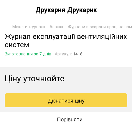
Друкарня Друкарик
Макети журналів і бланків
Журнали з охорони праці на за
Журнал експлуатації вентиляційних
систем
Виготовлення за 7 днів
Артикул:
1418
Ціну уточнюйте
Дізнатися ціну
Порівняти