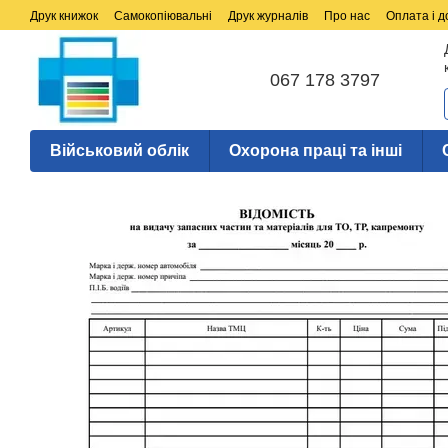
Перейти до основного контенту
Друк книжок
Самокопіювальні
Друк журналів
Про нас
Оплата і д
067 178 3797
Військовий облік
Охорона праці та інші