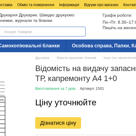
оставка
Обмін та повернення
Інформація
Відгуки про магазин
Контак
Друкарня Друкарик. Швидко друкуємо
Графік роботи:
книжки, журнали та бланки.
Пн–Пт: 8.30–17.
Пишіть на месен
Самокопіювальні бланки
Особова справа, Папки, К
Друкарик
Макети журналів і бланків
Інше (на замовлення
Відомість на видачу запасн
ТР, капремонту А4 1+0
Виготовлення за 7 днів
Артикул: 1501
Ціну уточнюйте
Дізнатися ціну