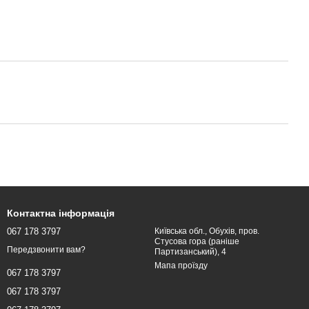
Контактна інформація
067 178 3797
Київська обл., Обухів, пров.
Стусова гора (раніше
Передзвонити вам?
Партизанський), 4
Мапа проїзду
067 178 3797
067 178 3797