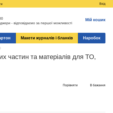
Вхід
ти
00
Мій кошик
джери - відповідаємо за першої можливості
артон
Макети журналів і бланків
Наробок
)
их частин та матеріалів для ТО,
Порівняти
В бажання