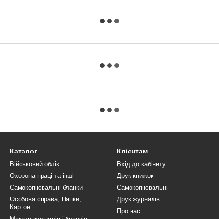
Каталог
Клієнтам
Військовий облік
Вхід до кабінету
Охорона праці та інші
Друк книжок
Самокопіювальні бланки
Самокопіювальні
Особова справа, Папки,
Друк журналів
Картон
Про нас
Макети журналів і бланків