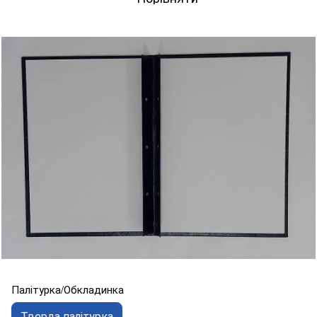
Палітурка/Обкладинка
Тверда палітурка