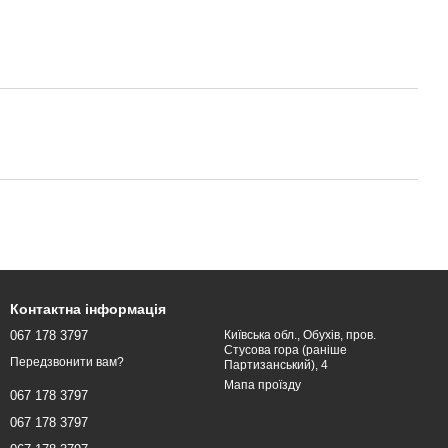
Контактна інформація
067 178 3797
Київська обл., Обухів, пров.
Стусова гора (раніше
Передзвонити вам?
Партизанський), 4
Мапа проїзду
067 178 3797
067 178 3797