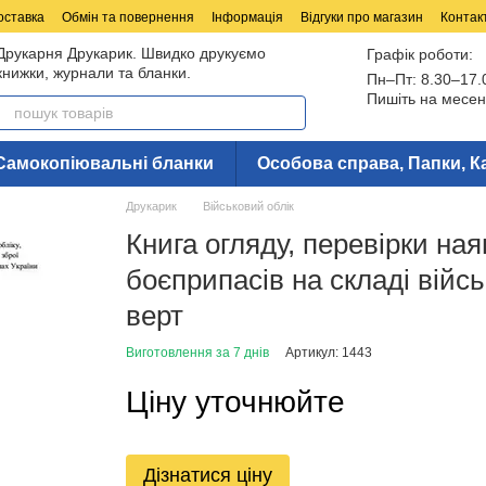
оставка
Обмін та повернення
Інформація
Відгуки про магазин
Контак
Друкарня Друкарик. Швидко друкуємо
Графік роботи:
книжки, журнали та бланки.
Пн–Пт: 8.30–17.
Пишіть на месен
Самокопіювальні бланки
Особова справа, Папки, К
Друкарик
Військовий облік
Книга огляду, перевірки ная
боєприпасів на складі війсь
верт
Виготовлення за 7 днів
Артикул: 1443
Ціну уточнюйте
Дізнатися ціну