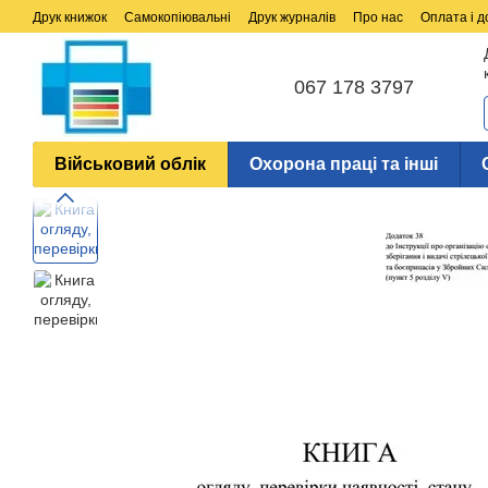
Перейти до основного контенту
Друк книжок
Самокопіювальні
Друк журналів
Про нас
Оплата і д
067 178 3797
Військовий облік
Охорона праці та інші