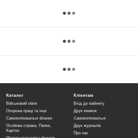
Каталог
Клієнтам
Військовий облік
Вхід до кабінету
Охорона праці та інші
Друк книжок
Самокопіювальні бланки
Самокопіювальні
Особова справа, Папки,
Друк журналів
Картон
Про нас
Макети журналів і бланків