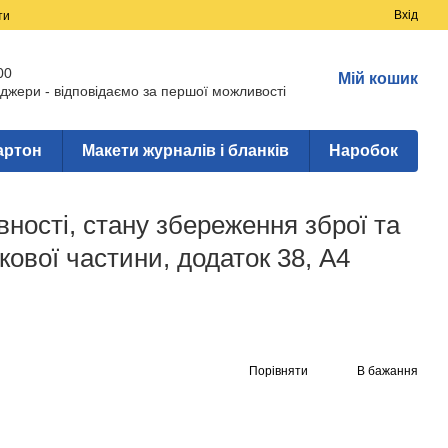
Вхід
ти
00
Мій кошик
джери - відповідаємо за першої можливості
артон
Макети журналів і бланків
Наробок
вності, стану збереження зброї та
кової частини, додаток 38, А4
Порівняти
В бажання